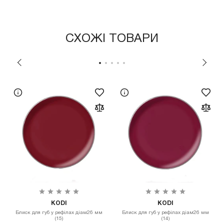
СХОЖІ ТОВАРИ
KODI
KODI
Блиск для губ у рефілах діам26 мм
Блиск для губ у рефілах діам26 мм
(15)
(14)