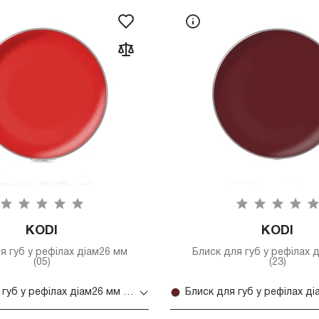
KODI
KODI
я губ у рефілах діам26 мм
Блиск для губ у рефілах 
(05)
(23)
Блиск для губ у рефілах діам26 мм (05)