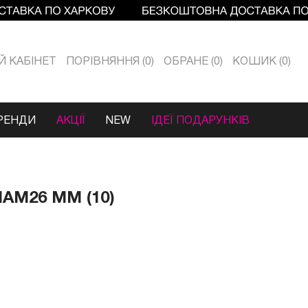
Й КАБIНЕТ
ПОРІВНЯННЯ
0
ОБРАНЕ
0
КОШИК
0
РЕНДИ
АКЦІЇ
NEW
ІДЕЇ ПОДАРУНКІВ
АМ26 ММ (10)