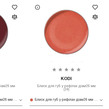
KODI
діам26 мм
Блиск для губ у рефілах діам26 мм
(24)
Блиск для губ у рефілах діам26 мм (23)
Блиск для губ у рефілах діам26 мм (24)