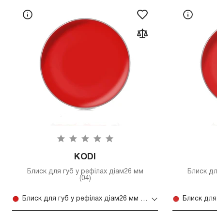
KODI
Блиск для губ у рефілах діам26 мм
Блиск дл
(04)
Блиск для губ у рефілах діам26 мм (04)