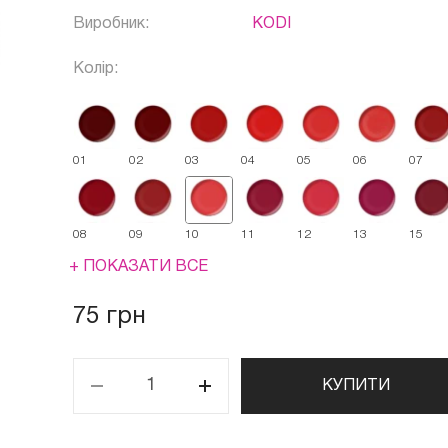
Виробник:
KODI
Колір:
01
02
03
04
05
06
07
08
09
10
11
12
13
15
+ ПОКАЗАТИ ВСЕ
75 грн
КУПИТИ