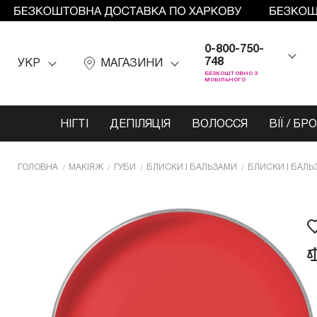
0-800-750-
748
УКР
МАГАЗИНИ
БЕЗКОШТОВНО З
МОБІЛЬНОГО
НІГТІ
ДЕПІЛЯЦІЯ
ВОЛОССЯ
ВІЇ / БР
ГОЛОВНА
МАКІЯЖ
ГУБИ
БЛИСКИ І БАЛЬЗАМИ
БЛИСКИ І БАЛЬ