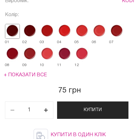
Виробник:
KODI
Колір:
01
02
03
04
05
06
07
08
09
10
11
12
+ ПОКАЗАТИ ВСЕ
75 грн
КУПИТИ
КУПИТИ В ОДИН КЛІК