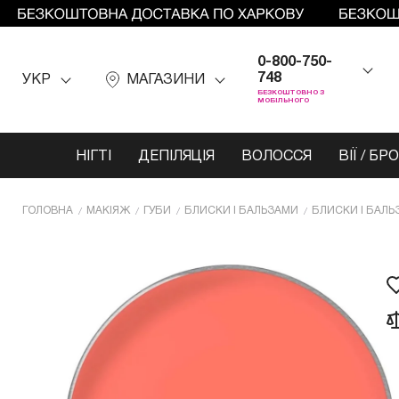
0-800-750-
748
УКР
МАГАЗИНИ
БЕЗКОШТОВНО З
МОБІЛЬНОГО
НІГТІ
ДЕПІЛЯЦІЯ
ВОЛОССЯ
ВІЇ / БР
ГОЛОВНА
МАКІЯЖ
ГУБИ
БЛИСКИ І БАЛЬЗАМИ
БЛИСКИ І БАЛЬ