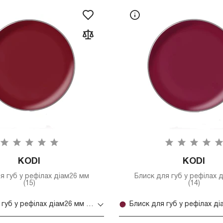
KODI
KODI
я губ у рефілах діам26 мм
Блиск для губ у рефілах 
(15)
(14)
Блиск для губ у рефілах діам26 мм (15)