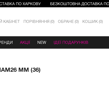
Й КАБIНЕТ
ПОРІВНЯННЯ
0
ОБРАНЕ
0
КОШИК
0
РЕНДИ
АКЦІЇ
NEW
ІДЕЇ ПОДАРУНКІВ
АМ26 ММ (36)