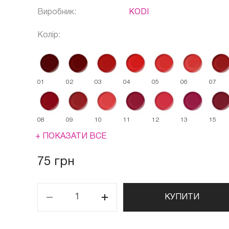
Виробник:
KODI
Колір:
01
02
03
04
05
06
07
08
09
10
11
12
13
15
+ ПОКАЗАТИ ВСЕ
75 грн
КУПИТИ