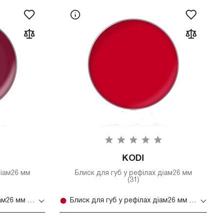
KODI
діам26 мм
Блиск для губ у рефілах діам26 мм
(31)
Блиск для губ у рефілах діам26 мм (14)
Блиск для губ у рефілах діам26 мм (31)