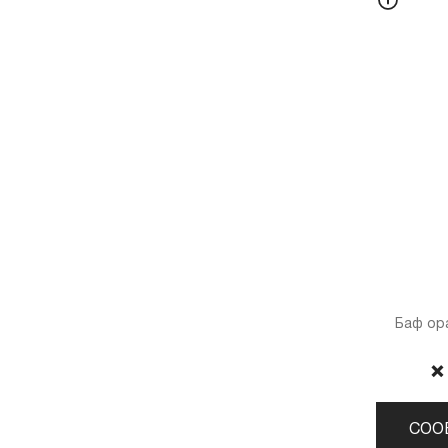
Баф ор
❌
СОО