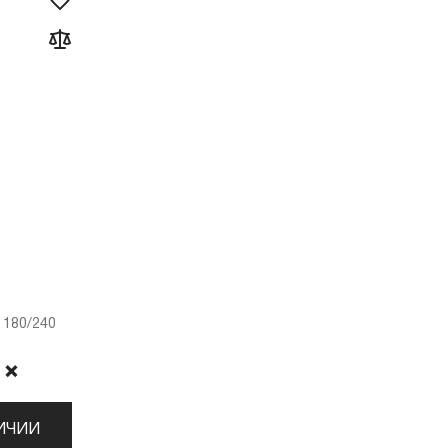
 180/240
 ❌
ИЧИИ