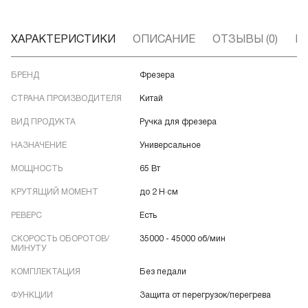
ХАРАКТЕРИСТИКИ
ОПИСАНИЕ
ОТЗЫВЫ (0)
В
БРЕНД
Фрезера
СТРАНА ПРОИЗВОДИТЕЛЯ
Китай
ВИД ПРОДУКТА
Ручка для фрезера
НАЗНАЧЕНИЕ
Универсальное
МОЩНОСТЬ
65 Вт
КРУТЯЩИЙ МОМЕНТ
до 2 Н·см
РЕВЕРС
Есть
СКОРОСТЬ ОБОРОТОВ/
35000 - 45000 об/мин
МИНУТУ
КОМПЛЕКТАЦИЯ
Без педали
ФУНКЦИИ
Защита от перегрузок/перегрева