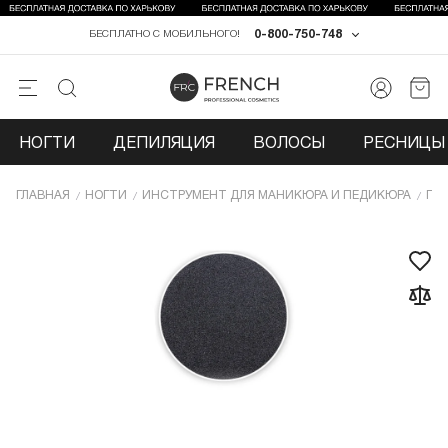
0-800-750-748
БЕСПЛАТНО С МОБИЛЬНОГО!
НОГТИ
ДЕПИЛЯЦИЯ
ВОЛОСЫ
РЕСНИЦЫ 
ГЛАВНАЯ
НОГТИ
ИНCТРУМЕНТ ДЛЯ МАНИКЮРА И ПЕДИКЮРА
ПИ