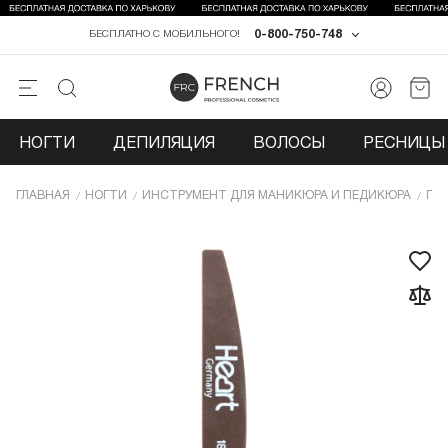
0-800-750-748
БЕСПЛАТНО С МОБИЛЬНОГО!
НОГТИ
ДЕПИЛЯЦИЯ
ВОЛОСЫ
РЕСНИЦЫ 
ГЛАВНАЯ
НОГТИ
ИНCТРУМЕНТ ДЛЯ МАНИКЮРА И ПЕДИКЮРА
ПИ