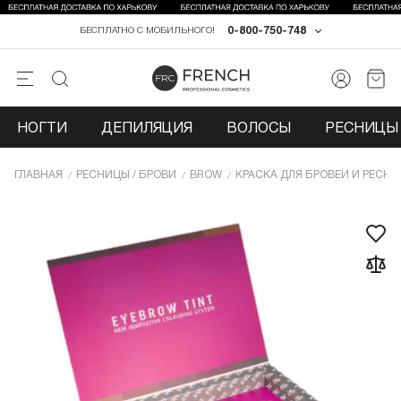
0-800-750-748
БЕСПЛАТНО С МОБИЛЬНОГО!
НОГТИ
ДЕПИЛЯЦИЯ
ВОЛОСЫ
РЕСНИЦЫ 
ГЛАВНАЯ
РЕСНИЦЫ / БРОВИ
BROW
КРАСКА ДЛЯ БРОВЕЙ И РЕСНИ