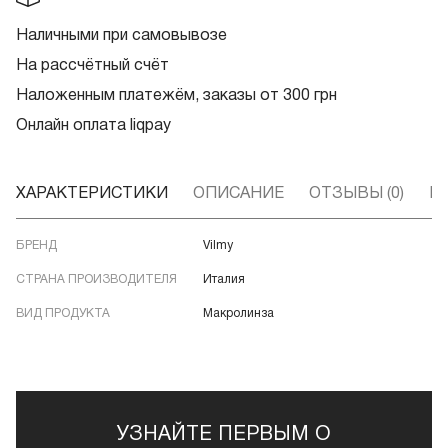
Наличными при самовывозе
На рассчётный счёт
Наложенным платежём, заказы от 300 грн
Онлайн оплата liqpay
ХАРАКТЕРИСТИКИ
ОПИСАНИЕ
ОТЗЫВЫ (0)
В
БРЕНД
Vilmy
СТРАНА ПРОИЗВОДИТЕЛЯ
Италия
ВИД ПРОДУКТА
Макролинза
УЗНАЙТЕ ПЕРВЫМ О