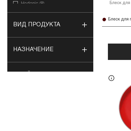
Блеск для
Hedonic
(8)
Kundal
(3)
Lipss
(18)
ВИД ПРОДУКТА
MiniMi
(3)
Nikkmole
(4)
Parisa
(38)
НАЗНАЧЕНИЕ
Pudra
(23)
Pure Paw Paw
(19)
Re Care
(2)
ОБЪЁМ
Secret Skin
(8)
Sierra Bees
(6)
TANOYA Косметолог
(1)
СТРАНА
Tink
(6)
ПРОИЗВОДИТЕЛЯ
Tink Kids
(1)
Tocobo
(8)
Tree Hut
(5)