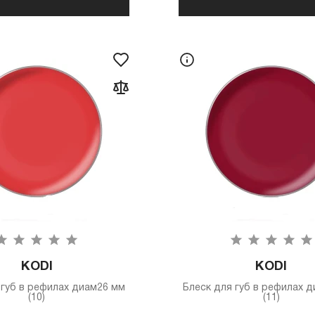
KODI
KODI
 губ в рефилах диам26 мм
Блеск для губ в рефилах 
(10)
(11)