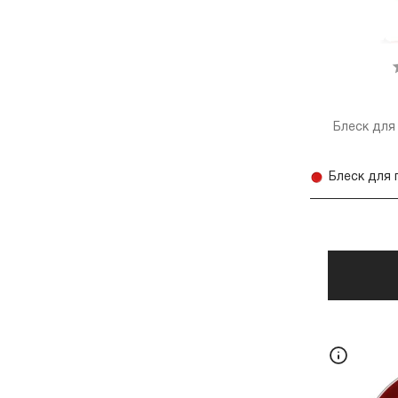
ТЕКСТУРА
ViStudio
(4)
Zola
(7)
OKIS (брови)
(2)
ФОРМА ВЫПУСКА
Блеск для
ЦВЕТ
ЭФФЕКТ