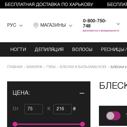
0-800-750-
РУС
МАГАЗИНЫ
748
БЕСПЛАТНО С МОБИЛЬНОГО!
НОГТИ
ДЕПИЛЯЦИЯ
ВОЛОСЫ
РЕСНИЦЫ /
ГЛАВНАЯ
МАКИЯЖ
ГУБЫ
БЛЕСКИ И БАЛЬЗАМЫ KODI
БЛЕСКИ 
БЛЕС
ЦЕНА:
От
К
₴