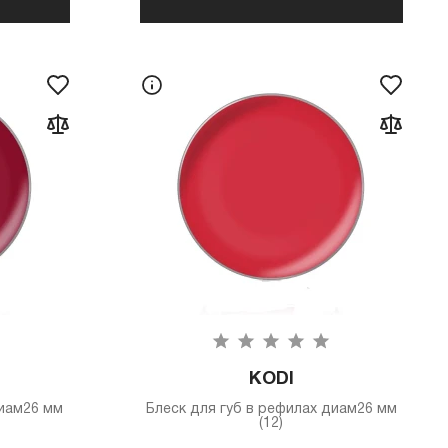
KODI
диам26 мм
Блеск для губ в рефилах диам26 мм
(12)