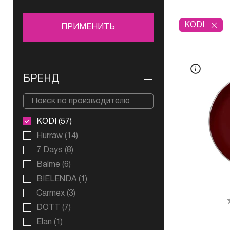
KODI
ПРИМЕНИТЬ
БРЕНД
KODI
(57)
Hurraw
(14)
7 Days
(8)
Balme
(6)
BIELENDA
(1)
Carmex
(3)
DOTT
(7)
Elan
(1)