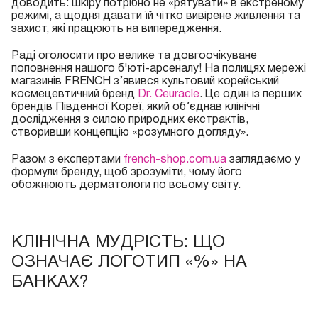
доводить: шкіру потрібно не «рятувати» в екстреному
режимі, а щодня давати їй чітко вивірене живлення та
захист, які працюють на випередження.
Раді оголосити про велике та довгоочікуване
поповнення нашого б'юті-арсеналу! На полицях мережі
магазинів FRENCH з’явився культовий корейський
космецевтичний бренд
Dr. Ceuracle
. Це один із перших
брендів Південної Кореї, який об’єднав клінічні
дослідження з силою природних екстрактів,
створивши концепцію «розумного догляду».
Разом з експертами
french-shop.com.ua
заглядаємо у
формули бренду, щоб зрозуміти, чому його
обожнюють дерматологи по всьому світу.
КЛІНІЧНА МУДРІСТЬ: ЩО
ОЗНАЧАЄ ЛОГОТИП «%» НА
БАНКАХ?