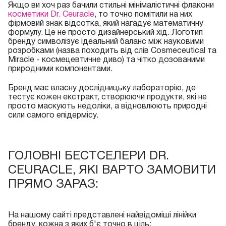
Якщо ви хоч раз бачили стильні мінімалістичні флакони
косметики Dr. Ceuracle
, то точно помітили на них
фірмовий знак відсотка, який нагадує математичну
формулу. Це не просто дизайнерський хід. Логотип
бренду символізує ідеальний баланс між науковими
розробками (назва походить від слів Cosmeceutical та
Miracle - космецевтичне диво) та чітко дозованими
природними компонентами.
Бренд має власну дослідницьку лабораторію, де
тестує кожен екстракт, створюючи продукти, які не
просто маскують недоліки, а відновлюють природні
сили самого епідермісу.
ГОЛОВНІ БЕСТСЕЛЕРИ DR.
CEURACLE, ЯКІ ВАРТО ЗАМОВИТИ
ПРЯМО ЗАРАЗ:
На нашому сайті представлені найвідоміші лінійки
бренду, кожна з яких б'є точно в ціль: