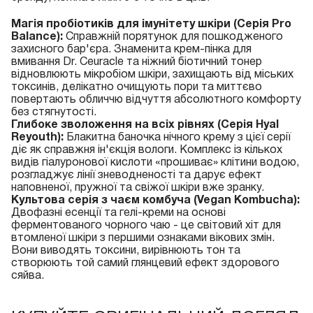
Магія пробіотиків для імунітету шкіри (Серія Pro
Balance):
Справжній порятунок для пошкодженого
захисного бар'єра. Знаменита
крем-пінка для
вмивання Dr. Ceuracle
та ніжний біотичний тонер
відновлюють мікробіом шкіри, захищають від міських
токсинів, делікатно очищують пори та миттєво
повертають обличчю відчуття абсолютного комфорту
без стягнутості.
Глибоке зволоження на всіх рівнях (Серія Hyal
Reyouth):
Блакитна баночка нічного крему з цієї серії
діє як справжня ін'єкція вологи. Комплекс із кількох
видів гіалуронової кислоти «прошиває» клітини водою,
розгладжує лінії зневодненості та дарує ефект
наповненої, пружної та свіжої шкіри вже зранку.
Культова серія з чаєм комбуча (Vegan Kombucha):
Двофазні есенції та гелі-креми на основі
ферментованого чорного чаю - це світовий хіт для
втомленої шкіри з першими ознаками вікових змін.
Вони виводять токсини, вирівнюють тон та
створюють той самий глянцевий ефект здорового
сяйва.