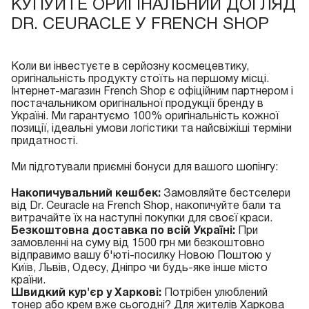
КУПУЙТЕ ОРИГІНАЛЬНИЙ ДОГЛЯД
DR. CEURACLE У FRENCH SHOP
Коли ви інвестуєте в серйозну космецевтику,
оригінальність продукту стоїть на першому місці.
Інтернет-магазин French Shop є офіційним партнером і
постачальником оригінальної продукції бренду в
Україні. Ми гарантуємо 100% оригінальність кожної
позиції, ідеальні умови логістики та найсвіжіші терміни
придатності.
Ми підготували приємні бонуси для вашого шопінгу:
Накопичувальний кешбек:
Замовляйте бестселери
від Dr. Ceuracle на French Shop
, накопичуйте бали та
витрачайте їх на наступні покупки для своєї краси.
Безкоштовна доставка по всій Україні:
При
замовленні на суму від 1500 грн ми безкоштовно
відправимо вашу б'юті-посилку Новою Поштою у
Київ, Львів, Одесу, Дніпро чи будь-яке інше місто
країни.
Швидкий кур'єр у Харкові:
Потрібен улюблений
тонер або крем вже сьогодні? Для жителів Харкова