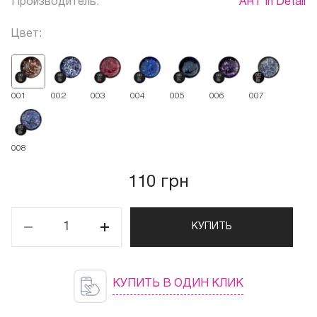
Производитель:
ART In Detail
Цвет:
001
002
003
004
005
006
007
008
110 грн
КУПИТЬ
КУПИТЬ В ОДИН КЛИК