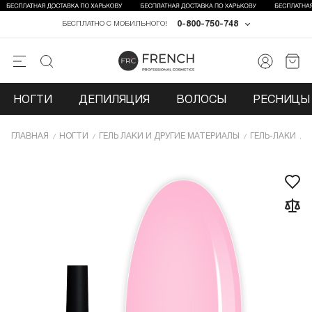
0-800-750-748
БЕСПЛАТНО С МОБИЛЬНОГО!
НОГТИ
ДЕПИЛЯЦИЯ
ВОЛОСЫ
РЕСНИЦЫ 
ГЛАВНАЯ
НОГТИ
ГЕЛЬ ЛАКИ И ДРУГИЕ МАТЕРИАЛЫ
ГЕЛЬ-ЛАКИ
Г