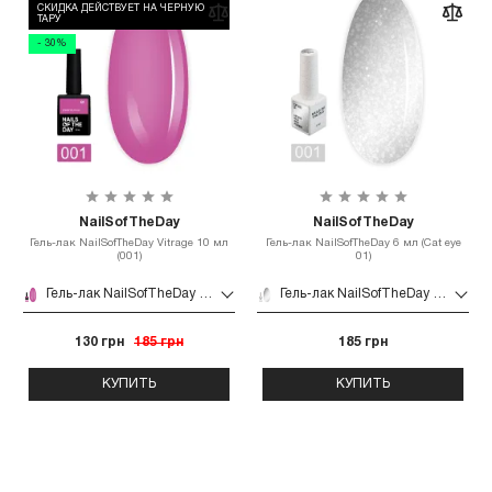
СКИДКА ДЕЙСТВУЕТ НА ЧЕРНУЮ
ТАРУ
- 30%
NailSofTheDay
NailSofTheDay
Гель-лак NailSofTheDay Vitrage 10 мл
Гель-лак NailSofTheDay 6 мл (Cat eye
(001)
01)
Гель-лак NailSofTheDay Vitrage 10 мл (001)
Гель-лак NailSofTheDay 6 мл (Cat eye 01)
130 грн
185 грн
185 грн
КУПИТЬ
КУПИТЬ