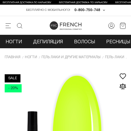
0-800-750-748
БЕСПЛАТНО С МОБИЛЬНОГО!
НОГТИ
ДЕПИЛЯЦИЯ
ВОЛОСЫ
РЕСНИЦЫ 
ГЛАВНАЯ
НОГТИ
ГЕЛЬ ЛАКИ И ДРУГИЕ МАТЕРИАЛЫ
ГЕЛЬ-ЛАКИ
Г
SALE
- 20%