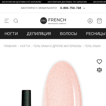
0-800-750-748
БЕСПЛАТНО С МОБИЛЬНОГО!
НОГТИ
ДЕПИЛЯЦИЯ
ВОЛОСЫ
РЕСНИЦЫ 
ГЛАВНАЯ
НОГТИ
ГЕЛЬ ЛАКИ И ДРУГИЕ МАТЕРИАЛЫ
ГЕЛЬ-ЛАКИ
Г