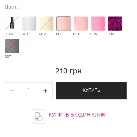
Цвет:
JEWELRY
001
002
003
004
005
006
9 мл
007
210 грн
КУПИТЬ
КУПИТЬ В ОДИН КЛИК