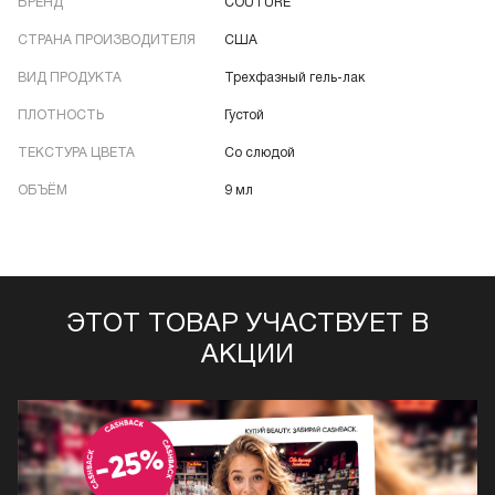
БРЕНД
COUTURE
СТРАНА ПРОИЗВОДИТЕЛЯ
США
ВИД ПРОДУКТА
Трехфазный гель-лак
ПЛОТНОСТЬ
Густой
ТЕКСТУРА ЦВЕТА
Со слюдой
ОБЪЁМ
9 мл
ЭТОТ ТОВАР УЧАСТВУЕТ В
АКЦИИ