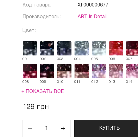
Код товара
ХГ000000677
Производитель:
ART In Detail
Цвет:
001
002
003
004
005
006
007
008
009
010
011
012
013
014
+ ПОКАЗАТЬ ВСЕ
129 грн
КУПИТЬ