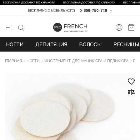
0-800-750-748
БЕСПЛАТНО С МОБИЛЬНОГО!
НОГТИ
ДЕПИЛЯЦИЯ
ВОЛОСЫ
РЕСНИЦЫ 
ГЛАВНАЯ
НОГТИ
ИНCТРУМЕНТ ДЛЯ МАНИКЮРА И ПЕДИКЮРА
ПИ