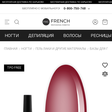
0-800-750-748
БЕСПЛАТНО С МОБИЛЬНОГО!
НОГТИ
ДЕПИЛЯЦИЯ
ВОЛОСЫ
РЕСНИЦЫ 
ГЛАВНАЯ
НОГТИ
ГЕЛЬ ЛАКИ И ДРУГИЕ МАТЕРИАЛЫ
БАЗЫ ДЛЯ ГЕЛ
TPO FREE