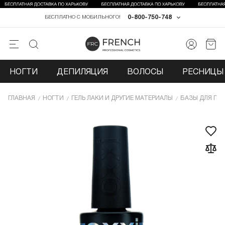
0-800-750-748
БЕСПЛАТНО С МОБИЛЬНОГО!
НОГТИ
ДЕПИЛЯЦИЯ
ВОЛОСЫ
РЕСНИЦЫ 
ГЛАВНАЯ
НОГТИ
ГЕЛЬ ЛАКИ И ДРУГИЕ МАТЕРИАЛЫ
БАЗЫ ДЛЯ ГЕЛ