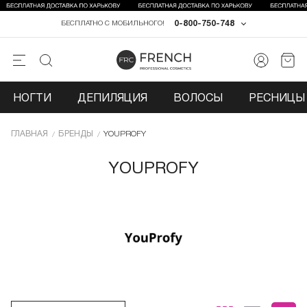
0-800-750-748
БЕСПЛАТНО С МОБИЛЬНОГО!
НОГТИ
ДЕПИЛЯЦИЯ
ВОЛОСЫ
РЕСНИЦЫ 
ГЛАВНАЯ
БРЕНДЫ
YOUPROFY
YOUPROFY