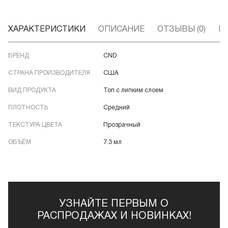
ХАРАКТЕРИСТИКИ
ОПИСАНИЕ
ОТЗЫВЫ (0)
В
БРЕНД
CND
СТРАНА ПРОИЗВОДИТЕЛЯ
США
ВИД ПРОДУКТА
Топ с липким слоем
ПЛОТНОСТЬ
Средний
ТЕКСТУРА ЦВЕТА
Прозрачный
ОБЪЁМ
7.3 мл
УЗНАЙТЕ ПЕРВЫМ О
РАСПРОДАЖАХ И НОВИНКАХ!