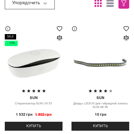
Упорядочить
SALE
- 15%
SUN
SUN
Стерилизатор SUN UV S1
Диоды LED/UV для гибридной лампы
SUN 48 Вт
1 532 грн
1 802 грн
10 грн
КУПИТЬ
КУПИТЬ