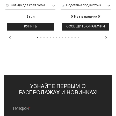
Кольцо для клея NoName Lashes (белое 1 шт. малое)
Подставка под кисточки NoName Lashes (прозрачная узкая пластиковая)
2 грн
❌ Нет в наличии ❌
КУПИТЬ
СООБЩИТЬ О НАЛИЧИИ
УЗНАЙТЕ ПЕРВЫМ О
РАСПРОДАЖАХ И НОВИНКАХ!
Телефон