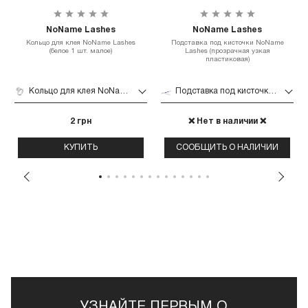
NoName Lashes
NoName Lashes
Кольцо для клея NoName Lashes
Подставка под кисточки NoName
(белое 1 шт. малое)
Lashes (прозрачная узкая
пластиковая)
Кольцо для клея NoName Lashes (белое 1 шт. малое)
Подставка под кисточки NoName Lashes (прозрачная узкая пластиковая)
2 грн
❌ Нет в наличии ❌
КУПИТЬ
СООБЩИТЬ О НАЛИЧИИ
УЗНАЙТЕ ПЕРВЫМ О