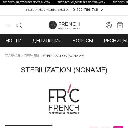
0-800-750-748
БЕСПЛАТНО С МОБИЛЬНОГО!
НОГТИ
ДЕПИЛЯЦИЯ
ВОЛОСЫ
РЕСНИЦЫ 
ГЛАВНАЯ
БРЕНДЫ
STERILIZATION (NONAME)
STERILIZATION (NONAME)