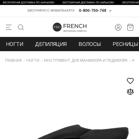
0-800-750-748
БЕСПЛАТНО С МОБИЛЬНОГО!
НОГТИ
ДЕПИЛЯЦИЯ
ВОЛОСЫ
РЕСНИЦЫ 
ГЛАВНАЯ
НОГТИ
ИНCТРУМЕНТ ДЛЯ МАНИКЮРА И ПЕДИКЮРА
АК