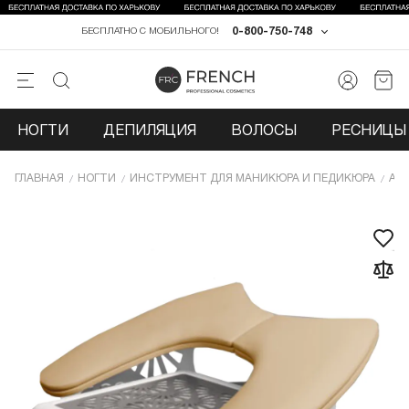
0-800-750-748
БЕСПЛАТНО С МОБИЛЬНОГО!
НОГТИ
ДЕПИЛЯЦИЯ
ВОЛОСЫ
РЕСНИЦЫ 
ГЛАВНАЯ
НОГТИ
ИНCТРУМЕНТ ДЛЯ МАНИКЮРА И ПЕДИКЮРА
АК