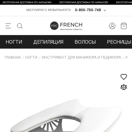
0-800-750-748
БЕСПЛАТНО С МОБИЛЬНОГО!
НОГТИ
ДЕПИЛЯЦИЯ
ВОЛОСЫ
РЕСНИЦЫ 
ГЛАВНАЯ
НОГТИ
ИНCТРУМЕНТ ДЛЯ МАНИКЮРА И ПЕДИКЮРА
АК