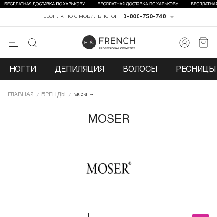
0-800-750-748
БЕСПЛАТНО С МОБИЛЬНОГО!
НОГТИ
ДЕПИЛЯЦИЯ
ВОЛОСЫ
РЕСНИЦЫ 
ГЛАВНАЯ
БРЕНДЫ
MOSER
MOSER