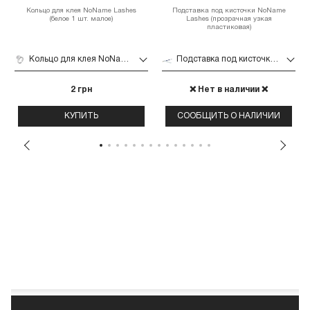
Кольцо для клея NoName Lashes
Подставка под кисточки NoName
(белое 1 шт. малое)
Lashes (прозрачная узкая
пластиковая)
Кольцо для клея NoName Lashes (белое 1 шт. малое)
Подставка под кисточки NoName Lashes (прозрачная узкая пластиковая)
2 грн
❌ Нет в наличии ❌
КУПИТЬ
СООБЩИТЬ О НАЛИЧИИ