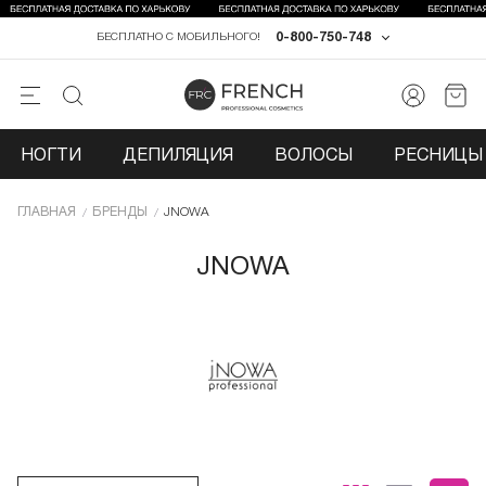
0-800-750-748
БЕСПЛАТНО С МОБИЛЬНОГО!
НОГТИ
ДЕПИЛЯЦИЯ
ВОЛОСЫ
РЕСНИЦЫ 
ГЛАВНАЯ
БРЕНДЫ
JNOWA
JNOWA