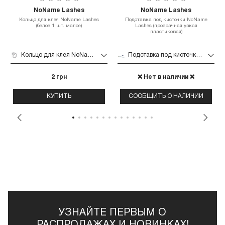
NoName Lashes
NoName Lashes
Кольцо для клея NoName Lashes
Подставка под кисточки NoName
(белое 1 шт. малое)
Lashes (прозрачная узкая
пластиковая)
Кольцо для клея NoName Lashes (белое 1 шт. малое)
Подставка под кисточки NoName Lashes (прозрачная узкая пластиковая)
2 грн
❌ Нет в наличии ❌
КУПИТЬ
СООБЩИТЬ О НАЛИЧИИ
УЗНАЙТЕ ПЕРВЫМ О