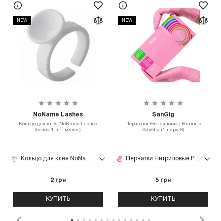
NEW
NEW
NoName Lashes
SanGig
Кольцо для клея NoName Lashes
Перчатки Нитриловые Розовые
(белое 1 шт. малое)
SanGig (1 пара S)
Кольцо для клея NoName Lashes (белое 1 шт. малое)
Перчатки Нитриловые Розовые SanGig (1 пара S)
2 грн
5 грн
КУПИТЬ
КУПИТЬ