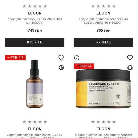
ELGON
ELGON
Крем для локонов ELGON Affixx (150
Пудра для прикорневого объема
мл 452907)
ELGON Affixx (10 г 452921)
743 грн
765 грн
КУПИТЬ
КУПИТЬ
+ ПОДАРОК
+ ПОДАРОК
ELGON
ELGON
Спрей для увлажнения волос ELGON
Маска після сонця для блиску волосся