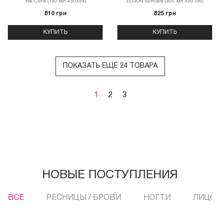
Yes Curls (150 мл 450354)
ELGON Suncare (300 мл 450156)
810 грн
825 грн
КУПИТЬ
КУПИТЬ
ПОКАЗАТЬ ЕЩЁ 24 ТОВАРА
1
2
3
НОВЫЕ ПОСТУПЛЕНИЯ
ВСЕ
РЕСНИЦЫ / БРОВИ
НОГТИ
ЛИЦО 