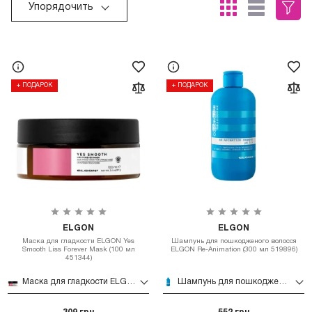
Упорядочить
+ ПОДАРОК
+ ПОДАРОК
ELGON
ELGON
Маска для гладкости ELGON Yes
Шампунь для пошкодженого волосся
Smooth Liss Forever Mask (100 мл
ELGON Re-Animation (300 мл 519896)
451344)
Маска для гладкости ELGON Yes Smooth Liss Forever Mask (100 мл 451344)
Шампунь для пошкодженого волосся ELGON Re-Animation (300 мл 519896)