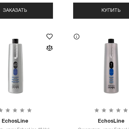
ЗАКАЗАТЬ
КУПИТЬ
EchosLine
EchosLine