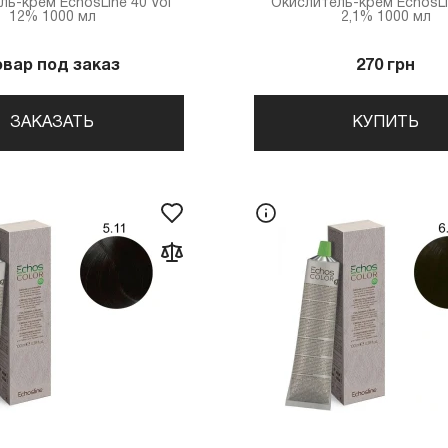
ль-крем EchosLine 40 Vol
Окислитель-крем EchosLi
12% 1000 мл
2,1% 1000 мл
овар под заказ
270 грн
ЗАКАЗАТЬ
КУПИТЬ