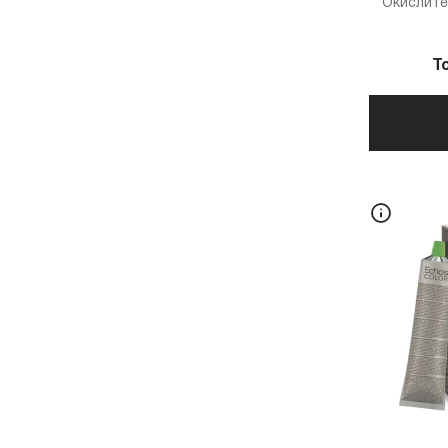
Окислите
Т