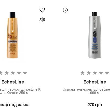
EchosLine
EchosLine
 для волос EchosLine Ki
Окислитель-крем EchosLine
wer Keratin 350 мл
1000 мл
овар под заказ
270 грн