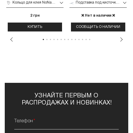
Кольцо для клея NoName Lashes (белое 1 шт. малое)
Подставка под кисточки NoName Lashes (прозрачная узкая пластиковая)
2 грн
❌ Нет в наличии ❌
КУПИТЬ
СООБЩИТЬ О НАЛИЧИИ
УЗНАЙТЕ ПЕРВЫМ О
РАСПРОДАЖАХ И НОВИНКАХ!
Телефон