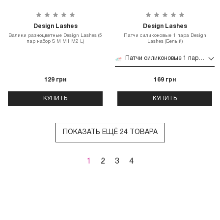
Design Lashes
Design Lashes
Валики разноцветные Design Lashes (5
Патчи силиконовые 1 пара Design
пар набор S M M1 M2 L)
Lashes (Белый)
Патчи силиконовые 1 пара Design Lashes (Белый)
129 грн
169 грн
КУПИТЬ
КУПИТЬ
ПОКАЗАТЬ ЕЩЁ 24 ТОВАРА
1
2
3
4