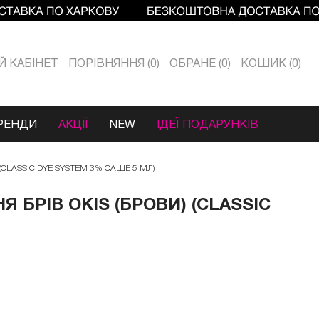
Й КАБIНЕТ
ПОРІВНЯННЯ
0
ОБРАНЕ
0
КОШИК
0
РЕНДИ
АКЦІЇ
NEW
ІДЕЇ ПОДАРУНКІВ
(CLASSIC DYE SYSTEM 3% САШЕ 5 МЛ)
БРІВ OKIS (БРОВИ) (CLASSIC