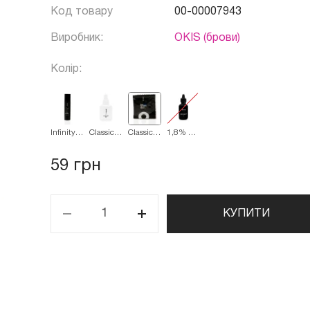
Код товару
00-00007943
Виробник:
OKIS (брови)
Колір:
Infinity
Classic
Classic
1,8% 50
Dye
Dye
Dye
мл
System
System
System
3% 100
3% 20
3%
59 грн
мл
мл
саше 5
мл
КУПИТИ