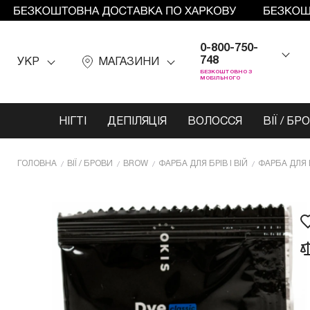
0-800-750-
748
УКР
МАГАЗИНИ
БЕЗКОШТОВНО З
МОБІЛЬНОГО
НІГТІ
ДЕПІЛЯЦІЯ
ВОЛОССЯ
ВІЇ / БР
ГОЛОВНА
ВІЇ / БРОВИ
BROW
ФАРБА ДЛЯ БРІВ І ВІЙ
ФАРБА ДЛЯ Б