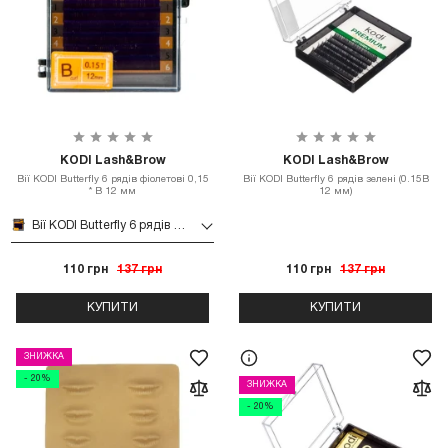
KODI Lash&Brow
KODI Lash&Brow
Вії KODI Butterfly 6 рядів фіолетові 0,15
Вії KODI Butterfly 6 рядів зелені (0.15B
* B 12 мм
12 мм)
Вії KODI Butterfly 6 рядів фіолетові 0,15 * B 12 мм
110 грн
137 грн
110 грн
137 грн
КУПИТИ
КУПИТИ
ЗНИЖКА
- 20%
ЗНИЖКА
- 20%