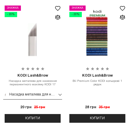
ЗНИЖКА
ЗНИЖКА
- 20%
- 20%
KODI Lash&Brow
KODI Lash&Brow
Насадка металева для нанесення
Вії Premium Color KODI кольорові 1
перманентного макіяжу KODI 17
рядок
Насадка металева для нанесення перманентного макіяжу KODI 17
20 грн
25 грн
28 грн
35 грн
КУПИТИ
КУПИТИ