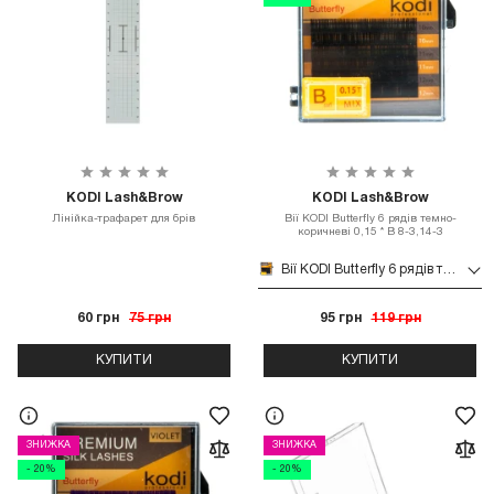
KODI Lash&Brow
KODI Lash&Brow
Лінійка-трафарет для брів
Вії KODI Butterfly 6 рядів темно-
коричневі 0,15 * B 8-3,14-3
Вії KODI Butterfly 6 рядів темно-коричневі 0,15 * B 8-3,14-3
60 грн
75 грн
95 грн
119 грн
КУПИТИ
КУПИТИ
ЗНИЖКА
ЗНИЖКА
- 20%
- 20%