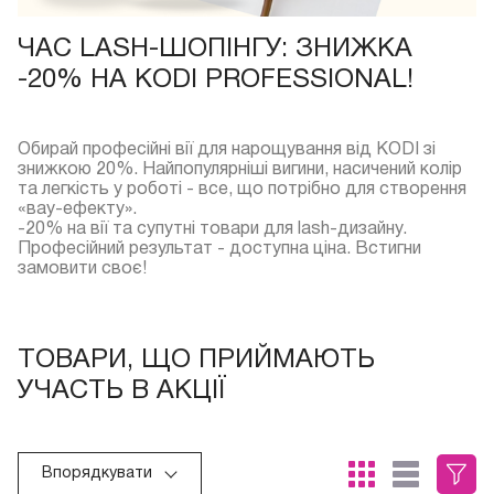
ЧАС LASH-ШОПІНГУ: ЗНИЖКА
-20% НА KODI PROFESSIONAL!
Обирай професійні вії для нарощування від KODI зі
знижкою 20%. Найпопулярніші вигини, насичений колір
та легкість у роботі - все, що потрібно для створення
«вау-ефекту».
-20% на вії та супутні товари для lash-дизайну.
Професійний результат - доступна ціна. Встигни
замовити своє!
ТОВАРИ, ЩО ПРИЙМАЮТЬ
УЧАСТЬ В АКЦІЇ
Впорядкувати