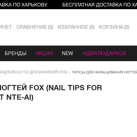
ИНЕТ
СРАВНЕНИЕ
0
ИЗБРАННОЕ
0
КОРЗИНА
0
БРЕНДЫ
АКЦИИ
NEW
ИДЕИ ПОДАРКОВ
НАДЛЕЖНОСТИ ДЛЯ МАНИКЮРА FOX
ТИПСЫ ДЛЯ НАРАЩИВАНИЯ НОГТЕЙ FO
ГТЕЙ FOX (NAIL TIPS FOR
 NTE-AI)