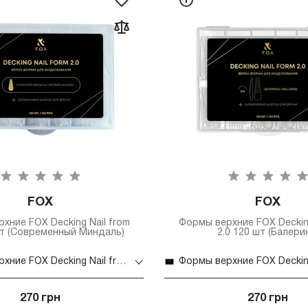
FOX
FOX
хние FOX Decking Nail from
Формы верхние FOX Decking
шт (Современный Миндаль)
2.0 120 шт (Балери
Формы верхние FOX Decking Nail from 2.0 120 шт (Современный Миндаль)
270 грн
270 грн