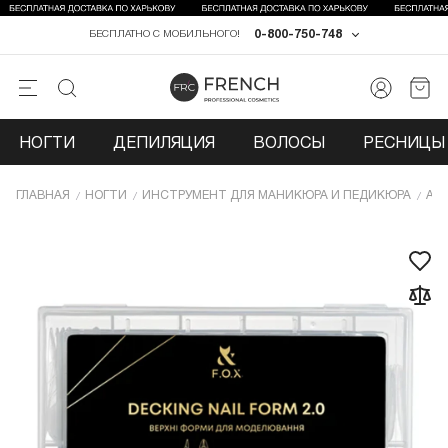
0-800-750-748
БЕСПЛАТНО С МОБИЛЬНОГО!
НОГТИ
ДЕПИЛЯЦИЯ
ВОЛОСЫ
РЕСНИЦЫ 
ГЛАВНАЯ
НОГТИ
ИНCТРУМЕНТ ДЛЯ МАНИКЮРА И ПЕДИКЮРА
АК