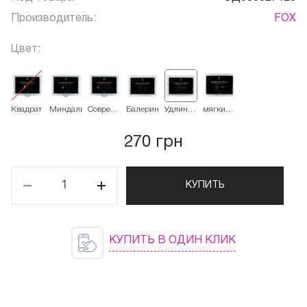
Производитель:
FOX
Цвет:
Квадрат
Миндаль
Современный
Балерина
Удлиненный
мягкий
Миндаль
Миндаль
квадрат
270 грн
КУПИТЬ
КУПИТЬ В ОДИН КЛИК