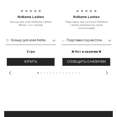
NoName Lashes
NoName Lashes
Кольцо для клея NoName Lashes
Подставка под кисточки NoName
(белое 1 шт. малое)
Lashes (прозрачная узкая
пластиковая)
Кольцо для клея NoName Lashes (белое 1 шт. малое)
Подставка под кисточки NoName Lashes (прозрачная узкая пластиковая)
2 грн
❌ Нет в наличии ❌
КУПИТЬ
СООБЩИТЬ О НАЛИЧИИ