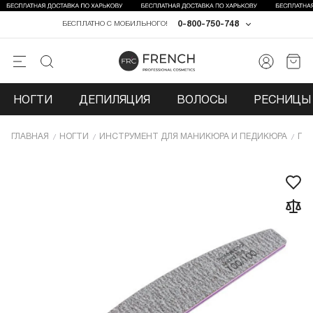
0-800-750-748
БЕСПЛАТНО С МОБИЛЬНОГО!
НОГТИ
ДЕПИЛЯЦИЯ
ВОЛОСЫ
РЕСНИЦЫ 
ГЛАВНАЯ
НОГТИ
ИНCТРУМЕНТ ДЛЯ МАНИКЮРА И ПЕДИКЮРА
ПИ