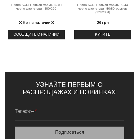
Пилка КODI Прямой формы № 51
Пилка КODI Прямой формы № 44
черно-фиолетовая 180/220
черно-фиолетовая 80/80 размер
(178/19/4)
❌ Нет в наличии ❌
26 грн
СООБЩИТЬ О НАЛИЧИИ
КУПИТЬ
УЗНАЙТЕ ПЕРВЫМ О
РАСПРОДАЖАХ И НОВИНКАХ!
Телефон
Подписаться