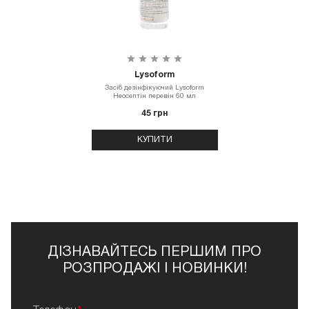
Lysoform
Засiб дезiнфiкуючий Lysoform
Неосептін перевін 60 мл
45 грн
КУПИТИ
ДІЗНАВАЙТЕСЬ ПЕРШИМ ПРО
РОЗПРОДАЖІ І НОВИНКИ!