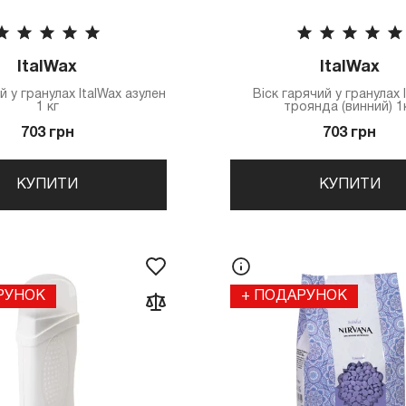
ItalWax
ItalWax
й у гранулах ItalWax азулен
Віск гарячий у гранулах 
1 кг
троянда (винний) 1
703 грн
703 грн
КУПИТИ
КУПИТИ
РУНОК
+ ПОДАРУНОК