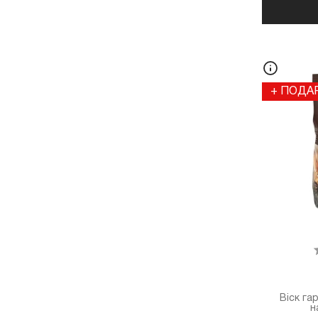
+ ПОДА
Віск га
н