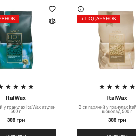
РУНОК
+ ПОДАРУНОК
ItalWax
ItalWax
й у гранулах ItalWax азулен
Віск гарячий у гранулах Ita
500 г
шоколад 500 г
388 грн
388 грн