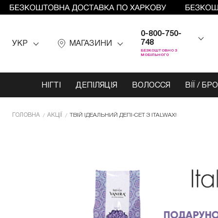
0-800-750-
748
УКР
МАГАЗИНИ
БЕЗКОШТОВНО З
МОБІЛЬНОГО
НІГТІ
ДЕПІЛЯЦІЯ
ВОЛОССЯ
ВІЇ / БР
ГОЛОВНА
АКЦІЇ
ТВІЙ ІДЕАЛЬНИЙ ДЕПІ-СЕТ З ITALWAX!