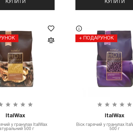
КУПИТИ
КУПИТИ
РУНОК
+ ПОДАРУНОК
ItalWax
ItalWax
рячий у гранулах ItalWax
Віск гарячий у гранулах Ita
атуральний 500 г
500 г