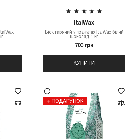
ItalWax
ItalWax
Віск гарячий у гранулах ItalWax білий
кг
шоколад 1 кг
703 грн
КУПИТИ
+ ПОДАРУНОК