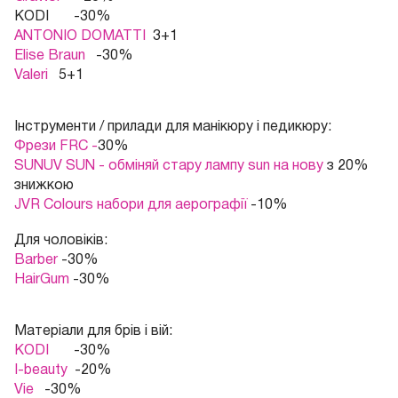
KODI -30%
ANTONIO DOMATTI
3+1
Elise Braun
-30%
Valeri
5+1
Інструменти / прилади для манікюру і педикюру:
Фрези FRC -
30%
SUNUV SUN - обміняй стару лампу sun на нову
з 20%
знижкою
JVR Colours набори для аерографії
-10%
Для чоловіків:
Barber
-30%
HairGum
-30%
Матеріали для брів і вій
:
KODI
-30%
I-beauty
-20%
Vie
-30%