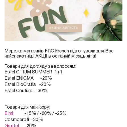
Мережа магазинів FRC French підготували для Вас
найспекотніші АКЦІЇ в останній місяць літа!
Товари для догляду за волоссям:
Estel OTIUM SUMMER 1+1
Estel ENIGMA -20%
Estel BioGrafia -20%
Estel Couture - 30%
Товари для манікюру:
E.mi
-15% / -20% / -25%
Cosmoprofi -30%
Grattol
-20%