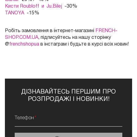
Кисти Roubloff и Ju.Bilej
-30%
TANOYA
-15%
Робіть замовлення в інтернет-магазині
FRENCH-
SHOP.COM.UA
, підписуйтесь на нашу сторінку
@
frenchshopua
в інстаграм і будьте в курсі всіх новин!
ДІЗНАВАЙТЕСЬ ПЕРШИМ ПРО
РОЗПРОДАЖІ І НОВИНКИ!
Телефон