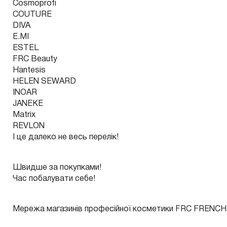
Cosmoprofi
COUTURE
DIVA
E.MI
ESTEL
FRC Beauty
Hantesis
HELEN SEWARD
INOAR
JANEKE
Matrix
REVLON
І це далеко не весь перелік!
Швидше за покупками!
Час побалувати себе!
Мережа магазинів професійної косметики FRC FRENCH