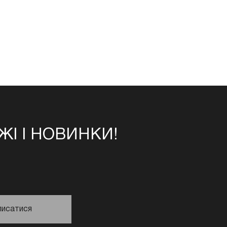
І І НОВИНКИ!
писатися