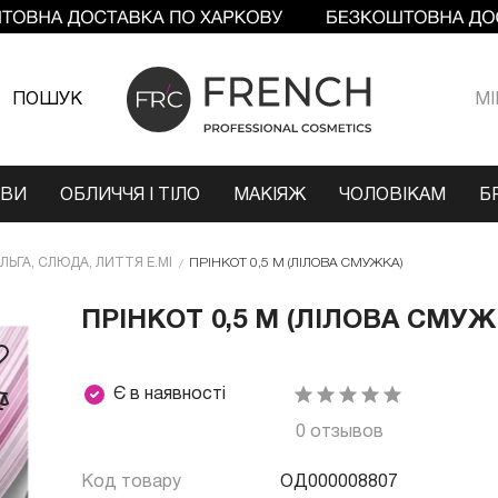
ПОШУК
МI
ОВИ
ОБЛИЧЧЯ І ТІЛО
МАКІЯЖ
ЧОЛОВІКАМ
Б
ЛЬГА, СЛЮДА, ЛИТТЯ E.MI
ПРІНКОТ 0,5 М (ЛІЛОВА СМУЖКА)
ПРІНКОТ 0,5 М (ЛІЛОВА СМУЖ
Є в наявності
0 отзывов
Код товару
ОД000008807