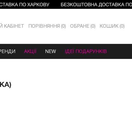
Й КАБIНЕТ
ПОРІВНЯННЯ
0
ОБРАНЕ
0
КОШИК
0
РЕНДИ
АКЦІЇ
NEW
ІДЕЇ ПОДАРУНКІВ
КА)