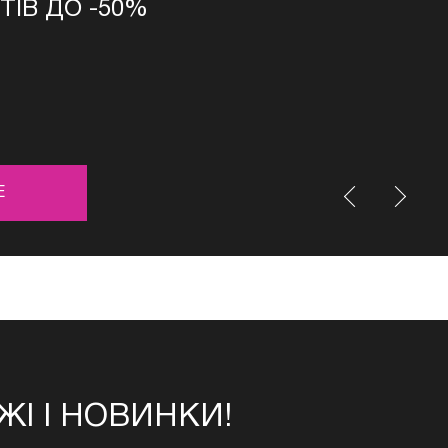
ТІВ ДО -50%
Е
І І НОВИНКИ!