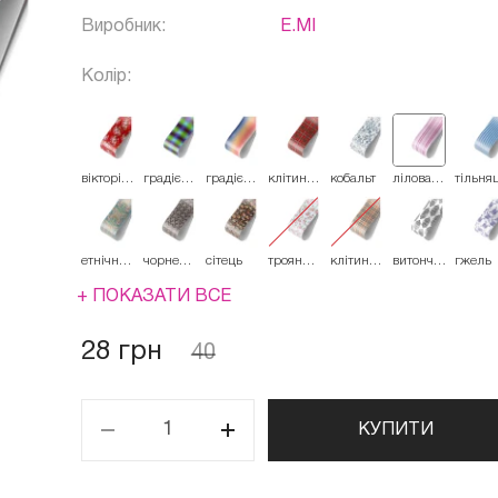
Виробник:
E.MI
Колір:
вікторіанські
градієнт
градієнт
клітина
кобальт
лілова
тільня
троянди.
диско
захід
скотиш
смужка
пурпурні
сонця
етнічний
чорне
сітець
троянди
клітина
витончений
гжель
орнамент
мереживо
шебі-
британія
орнамент
шик
+ ПОКАЗАТИ ВСЕ
28 грн
40
КУПИТИ