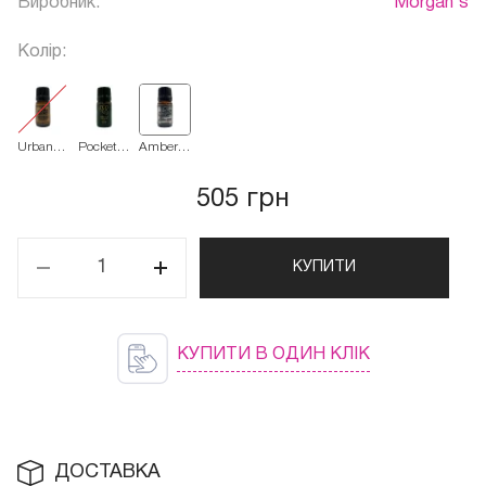
Виробник:
Morgan's
Колір:
Urban
Pocket
Amber
Cologne
Size
Spice
Vintage
1873
505 грн
Cologne
КУПИТИ
КУПИТИ В ОДИН КЛІК
ДОСТАВКА