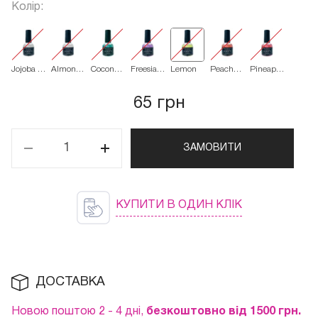
Колір:
Jojoba &
Almond
Coconat
Freesia
Lemon
Peach
Pineapple
Vitamin
(мигдаль
Green
purple
orange
pink
E
65 грн
ЗАМОВИТИ
КУПИТИ В ОДИН КЛІК
ДОСТАВКА
Новою поштою 2 - 4 дні,
безкоштовно від 1500 грн.