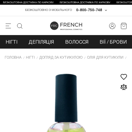
0-800-750-748
БЕЗКОШТОВНО З МОБІЛЬНОГО
НІГТІ
ДЕПІЛЯЦІЯ
ВОЛОССЯ
ВІЇ / БРОВИ
ГОЛОВНА
НІГТІ
ДОГЛЯД ЗА КУТИКУЛОЮ
ОЛІЯ ДЛЯ КУТИКУЛИ
О