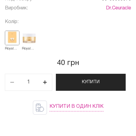
Виробник:
Dr.Ceuracle
Колір:
Royal
Royal
Vita
Vita
Propolis
Propolis
33 з
33 з
40 грн
екстрактом
екстрактом
прополісу
прополісу
саше 2
50 г
мл
КУПИТИ
КУПИТИ В ОДИН КЛІК