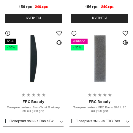
156 грн
240 грн
156 грн
240 грн
КУПИТИ
КУПИТИ
SALE
ЗНИЖКА
- 35%
- 30%
FRC Beauty
FRC Beauty
Поверхня змінна BasisTwist B місяць
Поверхня змінна FRC Basis BAF L 25
50 шт (220 grit)
шт (100 grit)
Поверхня змінна BasisTwist B місяць 50 шт (220 grit)
Поверхня змінна FRC Basis BAF L 25 шт (100 grit)