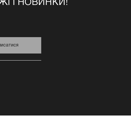
І І НОВИНКИ!
писатися