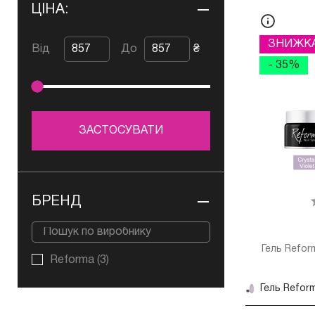
ЦІНА:
ЗНИЖК
Від
До
₴
- 35%
ЗАСТОСУВАТИ
БРЕНД
Гель Refor
Reforma
(3)