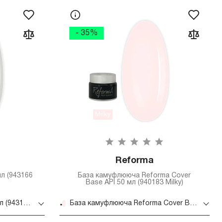
- 35%
Reforma
мл (943166
База камуфлююча Reforma Cover
Base API 50 мл (940183 Milky)
Гель Reforma Liquid Gel 50 мл (943166 Pink Champagne)
База камуфлююча Reforma Cover Base API 50 мл (940183 Milky)