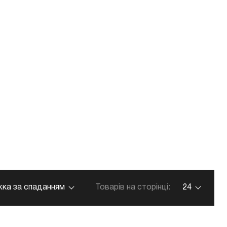
ка за спаданням
Товарів на сторінці:
24