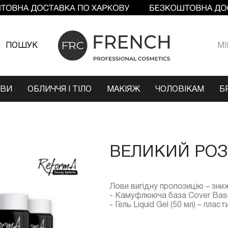
ПОШУК
МI
ОВИ
ОБЛИЧЧЯ І ТІЛО
МАКІЯЖ
ЧОЛОВІКАМ
Б
ВЕЛИКИЙ РОЗ
Лови вигідну пропозицію – зни
- Камуфлююча база Cover Base A
- Гель Liquid Gel (50 мл) – пла