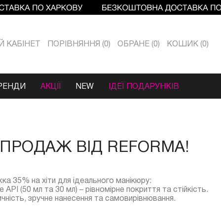
Й КАБIНЕТ
ПОРІВНЯННЯ
0
ОБРАНЕ
0
КОШИК
0
РЕНДИ
АКЦІЇ
NEW
ІДЕЇ ПОДАРУНКІВ
ПРОДАЖ ВІД REFORMA!
жка 35% на хіти для ідеального манікюру:
PI (50 мл та 30 мл) – рівномірне покриття та стійкість.
стичність, зручне нанесення та самовирівнювання.