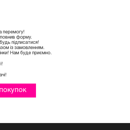
а перемогу!
аповнив форму.
будь підписатися!
зом із замовленням.
інки! Нам буде приємно.
і!
чі!
покупок