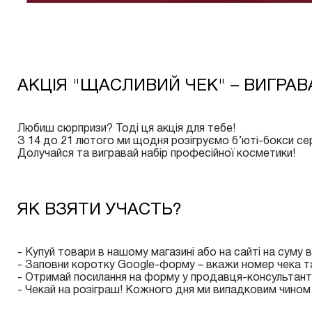
АКЦІЯ "ЩАСЛИВИЙ ЧЕК" – ВИГРАВ
Любиш сюрпризи? Тоді ця акція для тебе!
З 14 до 21 лютого ми щодня розігруємо б’юті-бокси се
Долучайся та вигравай набір професійної косметики!
ЯК ВЗЯТИ УЧАСТЬ?
- Купуй товари в нашому магазині або на сайті на суму 
- Заповни коротку Google-форму – вкажи номер чека та 
- Отримай посилання на форму у продавця-консультант
- Чекай на розіграш! Кожного дня ми випадковим чином