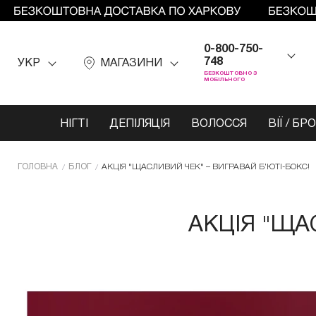
0-800-750-
748
УКР
МАГАЗИНИ
БЕЗКОШТОВНО З
МОБІЛЬНОГО
НІГТІ
ДЕПІЛЯЦІЯ
ВОЛОССЯ
ВІЇ / БР
ГОЛОВНА
БЛОГ
АКЦІЯ "ЩАСЛИВИЙ ЧЕК" – ВИГРАВАЙ Б’ЮТІ-БОКС!
АКЦІЯ "ЩА