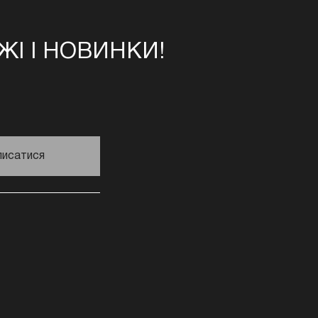
І І НОВИНКИ!
писатися