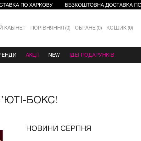
Й КАБIНЕТ
ПОРІВНЯННЯ
0
ОБРАНЕ
0
КОШИК
0
РЕНДИ
АКЦІЇ
NEW
ІДЕЇ ПОДАРУНКІВ
’ЮТІ-БОКС!
НОВИНИ СЕРПНЯ