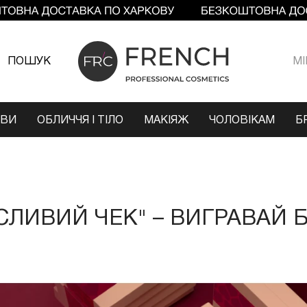
ПОШУК
МI
ОВИ
ОБЛИЧЧЯ І ТІЛО
МАКІЯЖ
ЧОЛОВІКАМ
Б
СЛИВИЙ ЧЕК" – ВИГРАВАЙ Б